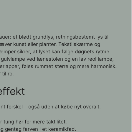
auer: et blødt grundlys, retningsbestemt lys til
ver kunst eller planter. Tekstilskærme og
mper sikrer, at lyset kan følge døgnets rytme.
gulvlampe ved lænestolen og en lav reol lampe,
verlapper, føles rummet større og mere harmonisk.
til ro.
ffekt
t forskel – også uden at købe nyt overalt.
r tung hør for mere taktilitet.
 gentag farven i et keramikfad.