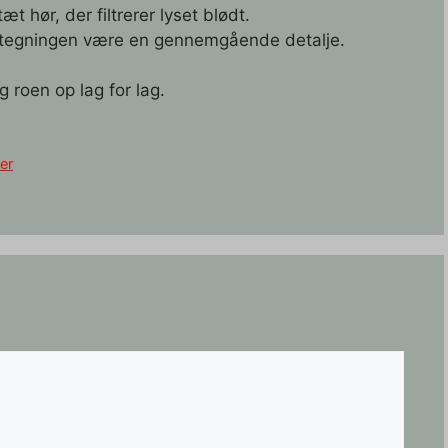
 hør, der filtrerer lyset blødt.
etegningen være en gennemgående detalje.
g roen op lag for lag.
er