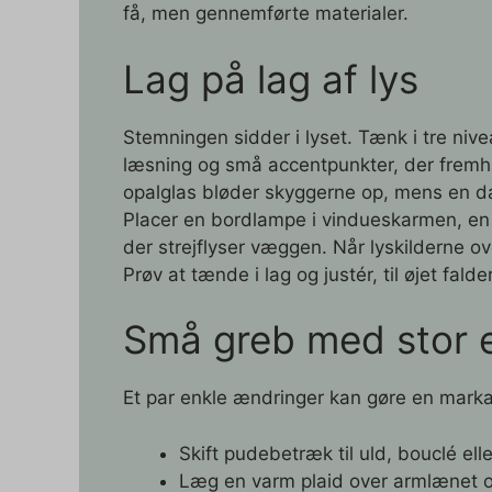
få, men gennemførte materialer.
Lag på lag af lys
Stemningen sidder i lyset. Tænk i tre nive
læsning og små accentpunkter, der fremhæ
opalglas bløder skyggerne op, mens en dæ
Placer en bordlampe i vindueskarmen, en 
der strejflyser væggen. Når lyskilderne o
Prøv at tænde i lag og justér, til øjet falder 
Små greb med stor e
Et par enkle ændringer kan gøre en markan
Skift pudebetræk til uld, bouclé elle
Læg en varm plaid over armlænet og