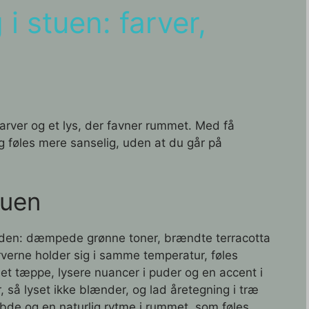
i stuen: farver,
 farver og et lys, der favner rummet. Med få
og føles mere sanselig, uden at du går på
tuen
unden: dæmpede grønne toner, brændte terracotta
rverne holder sig i samme temperatur, føles
i et tæppe, lysere nuancer i puder og en accent i
, så lyset ikke blænder, og lad åretegning i træ
de og en naturlig rytme i rummet, som føles