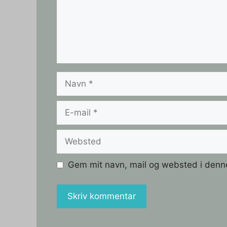
Navn
E-
mail
Websted
Gem mit navn, mail og websted i denn