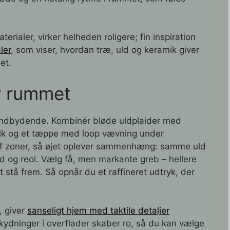
rialer, virker helheden roligere; fin inspiration
ler
, som viser, hvordan træ, uld og keramik giver
et.
r rummet
e indbydende. Kombinér bløde uldplaider med
mik og et tæppe med loop vævning under
af zoner, så øjet oplever sammenhæng: samme uld
d og reol. Vælg få, men markante greb – hellere
stå frem. Så opnår du et raffineret udtryk, der
, giver
sanseligt hjem med taktile detaljer
ydninger i overflader skaber ro, så du kan vælge