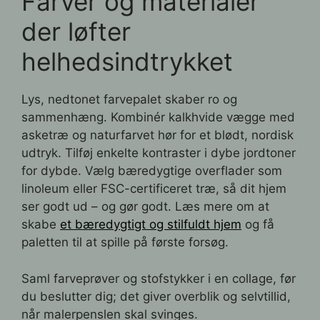
Farver og materialer
der løfter
helhedsindtrykket
Lys, nedtonet farvepalet skaber ro og
sammenhæng. Kombinér kalkhvide vægge med
asketræ og naturfarvet hør for et blødt, nordisk
udtryk. Tilføj enkelte kontraster i dybe jordtoner
for dybde. Vælg bæredygtige overflader som
linoleum eller FSC-certificeret træ, så dit hjem
ser godt ud – og gør godt. Læs mere om at
skabe
et bæredygtigt og stilfuldt hjem
og få
paletten til at spille på første forsøg.
Saml farveprøver og stofstykker i en collage, før
du beslutter dig; det giver overblik og selvtillid,
når malerpenslen skal svinges.