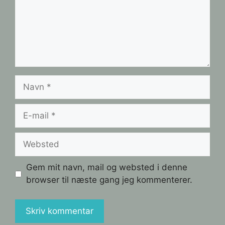
Navn
E-
mail
Websted
Gem mit navn, mail og websted i denne
browser til næste gang jeg kommenterer.