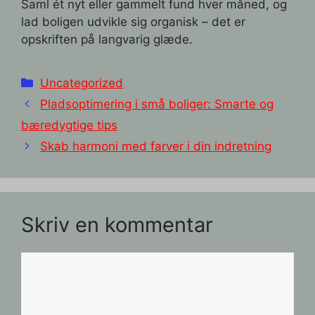
Saml ét nyt eller gammelt fund hver måned, og
lad boligen udvikle sig organisk – det er
opskriften på langvarig glæde.
Kategorier
Uncategorized
Pladsoptimering i små boliger: Smarte og
bæredygtige tips
Skab harmoni med farver i din indretning
Skriv en kommentar
Kommentar